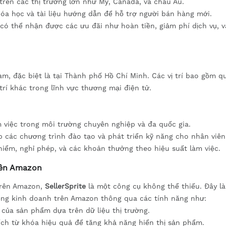
trên các thị trường lớn như Mỹ, Canada, và châu Âu.
óa học và tài liệu hướng dẫn để hỗ trợ người bán hàng mới.
có thể nhận được các ưu đãi như hoàn tiền, giảm phí dịch vụ, v
am, đặc biệt là tại Thành phố Hồ Chí Minh. Các vị trí bao gồm q
trí khác trong lĩnh vực thương mại điện tử.
m việc trong môi trường chuyên nghiệp và đa quốc gia.
 các chương trình đào tạo và phát triển kỹ năng cho nhân viên
hiểm, nghỉ phép, và các khoản thưởng theo hiệu suất làm việc.
rên Amazon
trên Amazon,
SellerSprite
là một công cụ không thể thiếu. Đây l
ộng kinh doanh trên Amazon thông qua các tính năng như:
 của sản phẩm dựa trên dữ liệu thị trường.
ch từ khóa hiệu quả để tăng khả năng hiển thị sản phẩm.