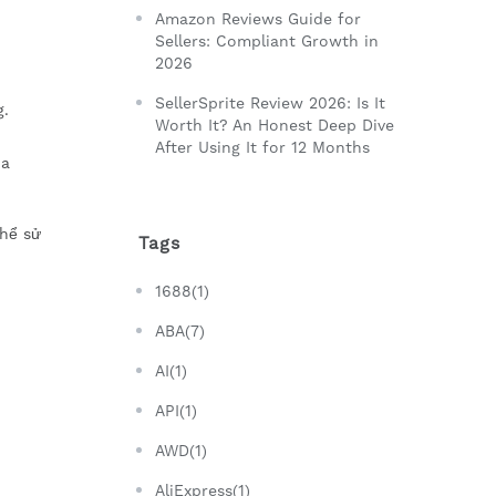
Amazon Reviews Guide for
Sellers: Compliant Growth in
2026
SellerSprite Review 2026: Is It
g.
Worth It? An Honest Deep Dive
After Using It for 12 Months
ủa
thể sử
Tags
1688(1)
ABA(7)
AI(1)
API(1)
AWD(1)
AliExpress(1)