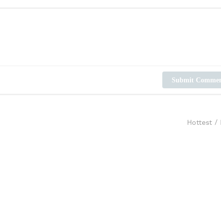
Submit Comme
Hottest
/