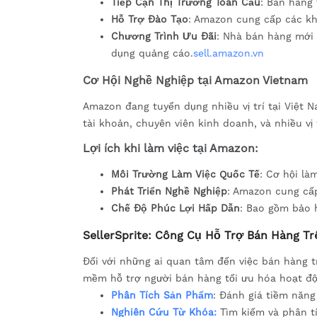
Tiếp Cận Thị Trường Toàn Cầu
: Bán hàng 
Hỗ Trợ Đào Tạo
: Amazon cung cấp các kh
Chương Trình Ưu Đãi
: Nhà bán hàng mới 
dụng quảng cáo.
sell.amazon.vn
Cơ Hội Nghề Nghiệp tại Amazon Vietnam
Amazon đang tuyển dụng nhiều vị trí tại Việt N
tài khoản, chuyên viên kinh doanh, và nhiều vị 
Lợi ích khi làm việc tại Amazon:
Môi Trường Làm Việc Quốc Tế
: Cơ hội là
Phát Triển Nghề Nghiệp
: Amazon cung cấp
Chế Độ Phúc Lợi Hấp Dẫn
: Bao gồm bảo 
SellerSprite: Công Cụ Hỗ Trợ Bán Hàng T
Đối với những ai quan tâm đến việc bán hàng 
mềm hỗ trợ người bán hàng tối ưu hóa hoạt đ
Phân Tích Sản Phẩm
: Đánh giá tiềm năng
Nghiên Cứu Từ Khóa:
Tìm kiếm và phân tí