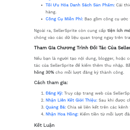
Tối Ưu Hóa Danh Sách Sản Phẩm:
Cải thi
hàng.
Công Cụ Miễn Phí:
Bao gồm công cụ ước t
Ngoài ra, SellerSprite còn cung cấp
tiện ích m
chóng vào các dữ liệu quan trọng ngay trên t
Tham Gia Chương Trình Đối Tác Của Selle
Nếu bạn là người tạo nội dung, blogger, hoặc c
tác của SellerSprite để kiếm thêm thu nhập. B
hồng 30%
cho mỗi lượt đăng ký thành công.
Cách tham gia:
Đăng Ký:
Truy cập trang web của SellerSpr
Nhận Liên Kết Giới Thiệu:
Sau khi được ch
Quảng Bá:
Chia sẻ liên kết trên các kênh 
Nhận Hoa Hồng:
Kiếm tiền từ mỗi lượt đă
Kết Luận