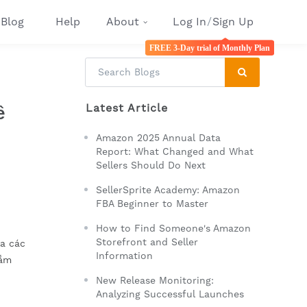
Blog
Help
About
Log In
/
Sign Up
FREE 3-Day trial of Monthly Plan
Latest Article
ề
Amazon 2025 Annual Data
Report: What Changed and What
Sellers Should Do Next
SellerSprite Academy: Amazon
FBA Beginner to Master
How to Find Someone's Amazon
Storefront and Seller
a các
Information
sắm
New Release Monitoring:
Analyzing Successful Launches