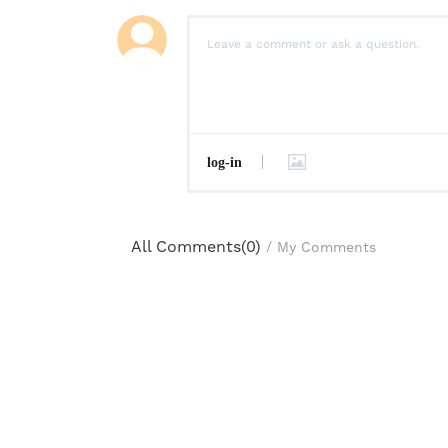
log-in
All Comments(
0
)
/
My Comments