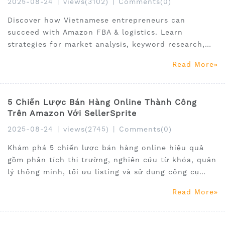
2025-08-24
|
views(3102)
|
Comments(0)
Discover how Vietnamese entrepreneurs can
succeed with Amazon FBA & logistics. Learn
strategies for market analysis, keyword research,
listing optimization, and using SellerSprite tools to
Read More
grow global e-commerce sales.
5 Chiến Lược Bán Hàng Online Thành Công
Trên Amazon Với SellerSprite
2025-08-24
|
views(2745)
|
Comments(0)
Khám phá 5 chiến lược bán hàng online hiệu quả
gồm phân tích thị trường, nghiên cứu từ khóa, quản
lý thông minh, tối ưu listing và sử dụng công cụ
miễn phí. SellerSprite giúp nhà bán hàng Việt Nam
Read More
phát triển kinh doanh toàn cầu trên Amazon.