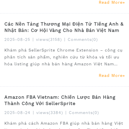
Read More
quyết định thông minh hơn chỉ với một tiện ích mở
rộng trình duyệt.
Các Nền Tảng Thương Mại Điện Tử Tiếng Anh &
Nhật Bản: Cơ Hội Vàng Cho Nhà Bán Việt Nam
2025-08-25
|
views(3158)
|
Comments(0)
Khám phá SellerSprite Chrome Extension – công cụ
phân tích sản phẩm, nghiên cứu từ khóa và tối ưu
hóa listing giúp nhà bán hàng Amazon Việt Nam
tăng trưởng doanh thu nhanh chóng.
Read More
Amazon FBA Vietnam: Chiến Lược Bán Hàng
Thành Công Với SellerSprite
2025-08-24
|
views(3384)
|
Comments(0)
Khám phá cách Amazon FBA giúp nhà bán hàng Việt