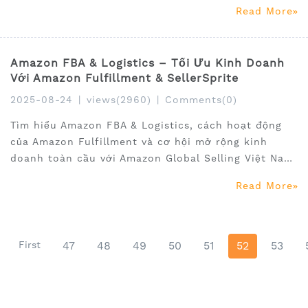
lợi nhuận với SellerSprite.
Read More
Amazon FBA & Logistics – Tối Ưu Kinh Doanh
Với Amazon Fulfillment & SellerSprite
2025-08-24
|
views(2960)
|
Comments(0)
Tìm hiểu Amazon FBA & Logistics, cách hoạt động
của Amazon Fulfillment và cơ hội mở rộng kinh
doanh toàn cầu với Amazon Global Selling Việt Nam.
SellerSprite hỗ trợ nghiên cứu sản phẩm, từ khóa,
Read More
tối ưu listing để tăng trưởng trên Amazon.
First
47
48
49
50
51
52
53