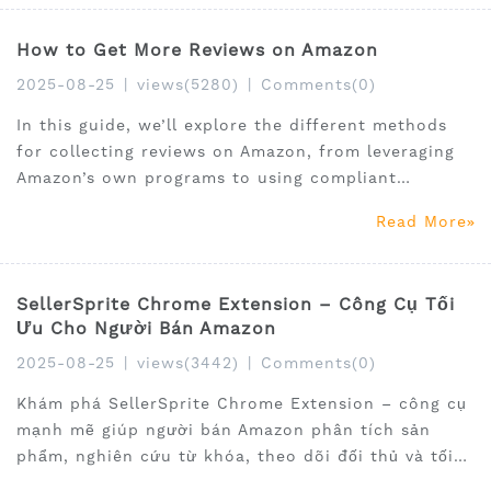
How to Get More Reviews on Amazon
2025-08-25
|
views(5280)
|
Comments(0)
In this guide, we’ll explore the different methods
for collecting reviews on Amazon, from leveraging
Amazon’s own programs to using compliant
marketing strategies that encourage organic
Read More
feedback.
SellerSprite Chrome Extension – Công Cụ Tối
Ưu Cho Người Bán Amazon
2025-08-25
|
views(3442)
|
Comments(0)
Khám phá SellerSprite Chrome Extension – công cụ
mạnh mẽ giúp người bán Amazon phân tích sản
phẩm, nghiên cứu từ khóa, theo dõi đối thủ và tối
ưu listing. Tăng doanh thu, tiết kiệm thời gian và ra