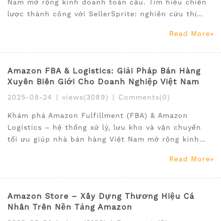
Nam mở rộng kinh doanh toàn cầu. Tìm hiểu chiến
lược thành công với SellerSprite: nghiên cứu thị
trường, phân tích sản phẩm, từ khóa, tối ưu listing
Read More
và công cụ miễn phí.
Amazon FBA & Logistics: Giải Pháp Bán Hàng
Xuyên Biên Giới Cho Doanh Nghiệp Việt Nam
2025-08-24
|
views(3089)
|
Comments(0)
Khám phá Amazon Fulfillment (FBA) & Amazon
Logistics – hệ thống xử lý, lưu kho và vận chuyển
tối ưu giúp nhà bán hàng Việt Nam mở rộng kinh
doanh quốc tế. Tìm hiểu cách SellerSprite hỗ trợ
Read More
phân tích thị trường, nghiên cứu từ khóa, tối ưu
listing và quản lý thông minh.
Amazon Store – Xây Dựng Thương Hiệu Cá
Nhân Trên Nền Tảng Amazon