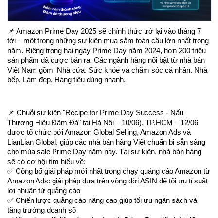
📌 Amazon Prime Day 2025 sẽ chính thức trở lại vào tháng 7
tới – một trong những sự kiện mua sắm toàn cầu lớn nhất trong
năm. Riêng trong hai ngày Prime Day năm 2024, hơn 200 triệu
sản phẩm đã được bán ra. Các ngành hàng nổi bật từ nhà bán
Việt Nam gồm: Nhà cửa, Sức khỏe và chăm sóc cá nhân, Nhà
bếp, Làm đẹp, Hàng tiêu dùng nhanh.
📌 Chuỗi sự kiện "Recipe for Prime Day Success - Nấu
Thương Hiệu Đậm Đà" tại Hà Nội – 10/06), TP.HCM – 12/06
được tổ chức bởi Amazon Global Selling, Amazon Ads và
LianLian Global, giúp các nhà bán hàng Việt chuẩn bị sẵn sàng
cho mùa sale Prime Day năm nay. Tại sự kiện, nhà bán hàng
sẽ có cơ hội tìm hiểu về:
✅ Công bố giải pháp mới nhất trong chạy quảng cáo Amazon từ
Amazon Ads: giải pháp dựa trên vòng đời ASIN để tối ưu tỉ suất
lợi nhuận từ quảng cáo
✅ Chiến lược quảng cáo nâng cao giúp tối ưu ngân sách và
tăng trưởng doanh số