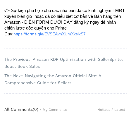
👉 Sự kiện phù hợp cho các nhà bán đã có kinh nghiệm TMĐT
xuyên biên giới hoặc đã có hiểu biết cơ bản về Bán hàng trên
Amazon - ĐIỀN FORM DƯỚI ĐÂY đăng ký ngay để nhận
chiến lược độc quyền cho Prime
Day:
https://forms.gle/EVSEAvnXUmXksixS7
The Previous: Amazon KDP Optimization with SellerSprite:
Boost Book Sales
The Next: Navigating the Amazon Official Site: A
Comprehensive Guide for Sellers
All Comments(
0
)
Hottest
/
Latest
/
My Comments