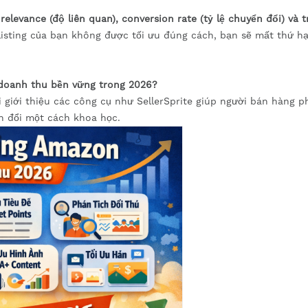
n
relevance (độ liên quan), conversion rate (tỷ lệ chuyển đổi) và t
 listing của bạn không được tối ưu đúng cách, bạn sẽ mất thứ h
 doanh thu bền vững trong 2026?
i giới thiệu các công cụ như SellerSprite giúp người bán hàng p
n đổi một cách khoa học.