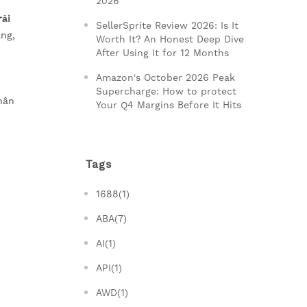
2026
rải
SellerSprite Review 2026: Is It
ạng,
Worth It? An Honest Deep Dive
After Using It for 12 Months
Amazon's October 2026 Peak
Supercharge: How to protect
hân
Your Q4 Margins Before It Hits
Tags
1688(1)
ABA(7)
AI(1)
API(1)
AWD(1)