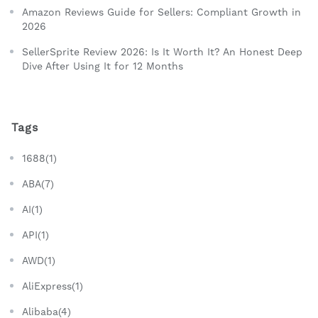
Amazon Reviews Guide for Sellers: Compliant Growth in
2026
SellerSprite Review 2026: Is It Worth It? An Honest Deep
Dive After Using It for 12 Months
Tags
1688(1)
ABA(7)
AI(1)
API(1)
AWD(1)
AliExpress(1)
Alibaba(4)