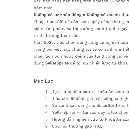
Nếu bạn đang bán hàng trên Amazon — hoặc đa
hôm nay:
Không có từ khóa đúng = Không có doanh thu
Thuật toán A10 của Amazon ngày càng thông m
kiếm sản phẩm. Và thị trường cạnh tranh ngày 
ra thị trường toàn cầu.
Năm 2026, việc chọn đúng công cụ nghiên cứu t
Trong bài viết này, chúng tôi sẽ so sánh chi t
phân tích ưu nhược điểm của từng công cụ, và c
dùng
SellerSprite
để tối ưu chiến lược từ khóa
Mục Lục
Tại sao nghiên cứu từ khóa Amazon lạ
Tiêu chí để đánh giá một công cụ ng
So sánh các công cụ: SellerSprite vs 
SellerSprite — Tại sao đây là lựa chọn
Hướng dẫn nghiên cứu từ khóa Amazon
Câu hỏi thường gặp (FAQ)