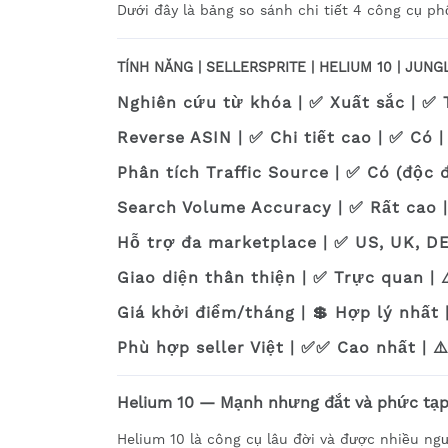
Dưới đây là bảng so sánh chi tiết 4 công cụ ph
TÍNH NĂNG | SELLERSPRITE | HELIUM 10 | JUNG
Nghiên cứu từ khóa | ✅ Xuất sắc | ✅ T
Reverse ASIN | ✅ Chi tiết cao | ✅ Có 
Phân tích Traffic Source | ✅ Có (độc 
Search Volume Accuracy | ✅ Rất cao |
Hỗ trợ đa marketplace | ✅ US, UK, DE,
Giao diện thân thiện | ✅ Trực quan | 
Giá khởi điểm/tháng | 💲 Hợp lý nhất |
Phù hợp seller Việt | ✅✅ Cao nhất | ⚠️
Helium 10 — Mạnh nhưng đắt và phức tạ
Helium 10 là công cụ lâu đời và được nhiều ng