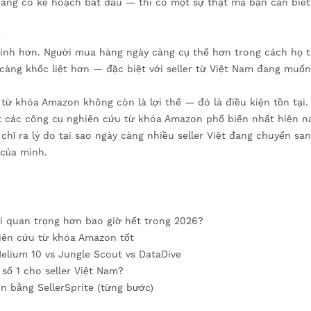
ng có kế hoạch bắt đầu — thì có một sự thật mà bạn cần biết
.
inh hơn. Người mua hàng ngày càng cụ thể hơn trong cách họ 
càng khốc liệt hơn — đặc biệt với seller từ Việt Nam đang muố
ừ khóa Amazon không còn là lợi thế — đó là điều kiện tồn tại.
iết các công cụ nghiên cứu từ khóa Amazon phổ biến nhất hiện na
hỉ ra lý do tại sao ngày càng nhiều seller Việt đang chuyển sa
 của mình.
i quan trọng hơn bao giờ hết trong 2026?
hiên cứu từ khóa Amazon tốt
Helium 10 vs Jungle Scout vs DataDive
 số 1 cho seller Việt Nam?
 bằng SellerSprite (từng bước)