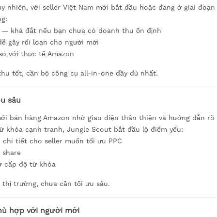
y nhiên, với seller Việt Nam mới bắt đầu hoặc đang ở giai đoạn
ng:
 — khá đắt nếu bạn chưa có doanh thu ổn định
dễ gây rối loạn cho người mới
 so với thực tế Amazon
thu tốt, cần bộ công cụ all-in-one đầy đủ nhất.
ều sâu
mới bán hàng Amazon nhờ giao diện thân thiện và hướng dẫn rõ 
từ khóa cạnh tranh, Jungle Scout bắt đầu lộ điểm yếu:
chi tiết cho seller muốn tối ưu PPC
k share
ở cấp độ từ khóa
thị trường, chưa cần tối ưu sâu.
ù hợp với người mới