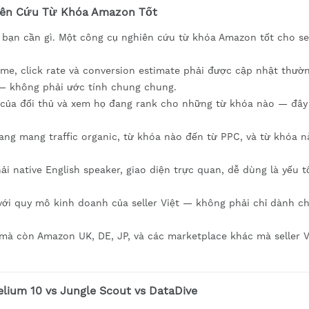
hiên Cứu Từ Khóa Amazon Tốt
õ bạn cần gì. Một công cụ nghiên cứu từ khóa Amazon tốt cho se
me, click rate và conversion estimate phải được cập nhật thườ
 — không phải ước tính chung chung.
của đối thủ và xem họ đang rank cho những từ khóa nào — đây 
ang mang traffic organic, từ khóa nào đến từ PPC, và từ khóa n
ải native English speaker, giao diện trực quan, dễ dùng là yếu 
ới quy mô kinh doanh của seller Việt — không phải chỉ dành c
à còn Amazon UK, DE, JP, và các marketplace khác mà seller V
elium 10 vs Jungle Scout vs DataDive