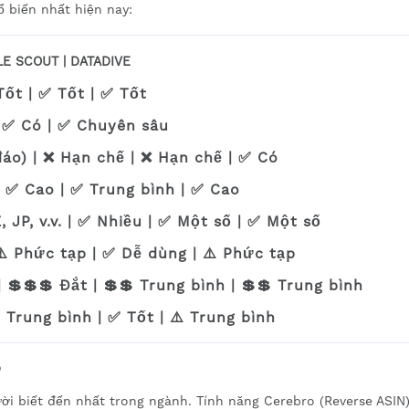
ổ biến nhất hiện nay:
LE SCOUT | DATADIVE
ốt | ✅ Tốt | ✅ Tốt
| ✅ Có | ✅ Chuyên sâu
đáo) | ❌ Hạn chế | ❌ Hạn chế | ✅ Có
 ✅ Cao | ✅ Trung bình | ✅ Cao
 JP, v.v. | ✅ Nhiều | ✅ Một số | ✅ Một số
⚠️ Phức tạp | ✅ Dễ dùng | ⚠️ Phức tạp
 💲💲💲 Đắt | 💲💲 Trung bình | 💲💲 Trung bình
 Trung bình | ✅ Tốt | ⚠️ Trung bình
p
ười biết đến nhất trong ngành. Tính năng Cerebro (Reverse ASIN)