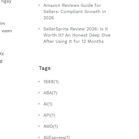
 ngay
Amazon Reviews Guide for
Sellers: Compliant Growth in
2026
tìm
SellerSprite Review 2026: Is It
n vươn
Worth It? An Honest Deep Dive
After Using It for 12 Months
y,
ng
Tags
1688(1)
ABA(7)
AI(1)
API(1)
AWD(1)
AliExpress(1)