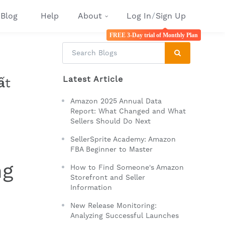
Blog
Help
About
Log In
/
Sign Up
FREE 3-Day trial of Monthly Plan
Latest Article
ất
Amazon 2025 Annual Data
Report: What Changed and What
Sellers Should Do Next
SellerSprite Academy: Amazon
FBA Beginner to Master
ng
How to Find Someone's Amazon
Storefront and Seller
Information
New Release Monitoring:
Analyzing Successful Launches