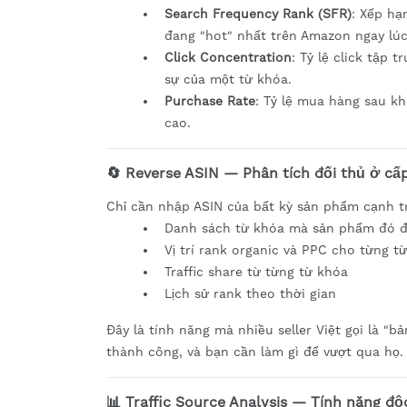
Search Frequency Rank (SFR)
: Xếp hạ
đang "hot" nhất trên Amazon ngay lúc
Click Concentration
: Tỷ lệ click tập
sự của một từ khóa.
Purchase Rate
: Tỷ lệ mua hàng sau k
cao.
🔄 Reverse ASIN — Phân tích đối thủ ở cấ
Chỉ cần nhập ASIN của bất kỳ sản phẩm cạnh tra
Danh sách từ khóa mà sản phẩm đó đ
Vị trí rank organic và PPC cho từng t
Traffic share từ từng từ khóa
Lịch sử rank theo thời gian
Đây là tính năng mà nhiều seller Việt gọi là "
thành công, và bạn cần làm gì để vượt qua họ.
📊 Traffic Source Analysis — Tính năng độc