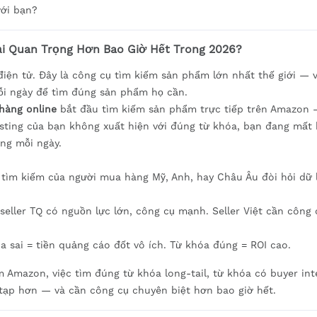
với bạn?
ại Quan Trọng Hơn Bao Giờ Hết Trong 2026?
iện tử. Đây là công cụ tìm kiếm sản phẩm lớn nhất thế giới — 
ỗi ngày để tìm đúng sản phẩm họ cần.
hàng online
bắt đầu tìm kiếm sản phẩm trực tiếp trên Amazon
listing của bạn không xuất hiện với đúng từ khóa, bạn đang mất
ng mỗi ngày.
 tìm kiếm của người mua hàng Mỹ, Anh, hay Châu Âu đòi hỏi dữ 
 seller TQ có nguồn lực lớn, công cụ mạnh. Seller Việt cần công 
óa sai = tiền quảng cáo đốt vô ích. Từ khóa đúng = ROI cao.
m Amazon, việc tìm đúng từ khóa long-tail, từ khóa có buyer int
 tạp hơn — và cần công cụ chuyên biệt hơn bao giờ hết.