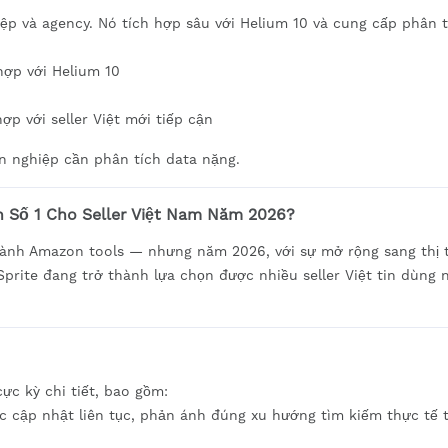
ệp và agency. Nó tích hợp sâu với Helium 10 và cung cấp phân t
hợp với Helium 10
p với seller Việt mới tiếp cận
n nghiệp cần phân tích data nặng.
n Số 1 Cho Seller Việt Nam Năm 2026?
ngành Amazon tools — nhưng năm 2026, với sự mở rộng sang thị 
Sprite đang trở thành lựa chọn được nhiều seller Việt tin dùng 
ực kỳ chi tiết, bao gồm:
ợc cập nhật liên tục, phản ánh đúng xu hướng tìm kiếm thực tế 