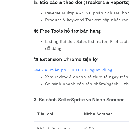
📊 Báo cáo & theo dõi (Trackers & Reports
Reverse Multiple ASINs: phân tích sâu hơn
Product & Keyword Tracker: cập nhật rank
🛠️ Free Tools hỗ trợ bán hàng
Listing Builder, Sales Estimator, Profitab
dễ dàng.
🔌 Extension Chrome tiện lợi
~v4.7.4: miễn phí, 100.000+ người dùng
Xem review & doanh số thực tế ngay trê
So sánh nhanh các sản phẩm/ngách – thao
3. So sánh
SellerSprite vs Niche Scraper
Tiêu chí
Niche Scraper
Phát hiện ngách
✅ Có