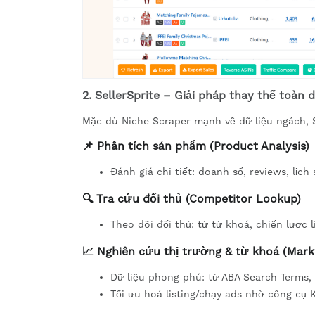
2. SellerSprite – Giải pháp thay thế toàn d
Mặc dù Niche Scraper mạnh về dữ liệu ngách, S
📌 Phân tích sản phẩm (Product Analysis)
Đánh giá chi tiết: doanh số, reviews, lịc
🔍 Tra cứu đối thủ (Competitor Lookup)
Theo dõi đối thủ: từ từ khoá, chiến lược l
📈 Nghiên cứu thị trường & từ khoá (Mar
Dữ liệu phong phú: từ ABA Search Terms,
Tối ưu hoá listing/chạy ads nhờ công cụ 