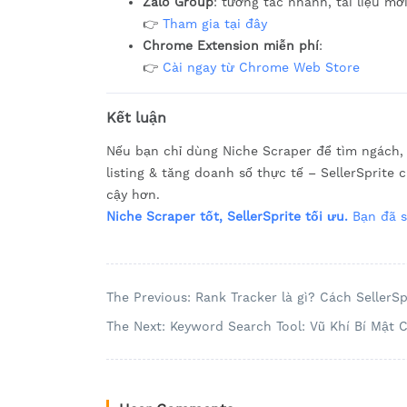
Zalo Group
: tương tác nhanh, tài liệu mớ
👉
Tham gia tại đây
Chrome Extension miễn phí
:
👉
Cài ngay từ Chrome Web Store
Kết luận
Nếu bạn chỉ dùng Niche Scraper để tìm ngách, 
listing & tăng doanh số thực tế – SellerSprite 
cậy hơn.
Niche Scraper tốt, SellerSprite tối ưu.
Bạn đã s
The Previous: Rank Tracker là gì? Cách Seller
The Next: Keyword Search Tool: Vũ Khí Bí Mật