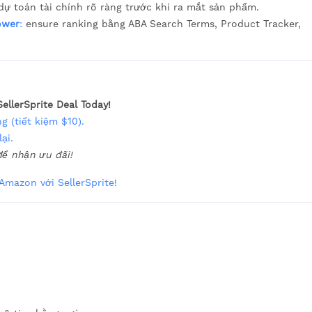
 dự toán tài chính rõ ràng trước khi ra mắt sản phẩm.
ower
:
ensure ranking bằng ABA Search Terms, Product Tracker,
SellerSprite Deal Today!
g (tiết kiệm $10).
ại.
để nhận ưu đãi!
mazon với SellerSprite!