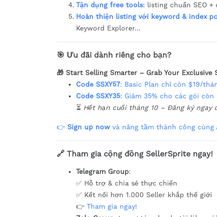
Tận dụng free tools
: listing chuẩn SEO +
Hoàn thiện listing với keyword & index p
Keyword Explorer…
🎯 Ưu đãi dành riêng cho bạn?
🎁 Start Selling Smarter – Grab Your Exclusive 
Code SSXY57
: Basic Plan chỉ còn $19/thán
Code SSXY35
: Giảm 35% cho các gói còn l
⏳
Hết hạn cuối tháng 10 – Đăng ký ngay 
👉
Sign up now
và nâng tầm thành công cùng A
🔗 Tham gia cộng đồng SellerSprite ngay!
Telegram Group
:
✅ Hỗ trợ & chia sẻ thực chiến
✅ Kết nối hơn 1.000 Seller khắp thế giới
👉
Tham gia ngay!