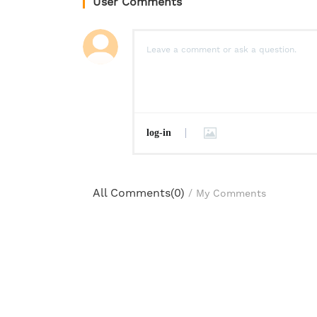
User Comments
log-in
All Comments(
0
)
/
My Comments