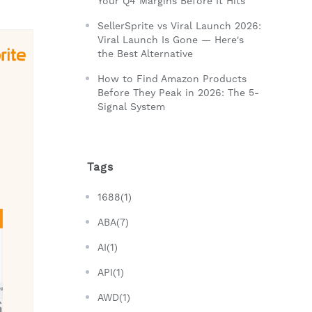
Your Q4 Margins Before It Hits
SellerSprite vs Viral Launch 2026:
Viral Launch Is Gone — Here's
the Best Alternative
How to Find Amazon Products
Before They Peak in 2026: The 5-
Signal System
Tags
1688(1)
ABA(7)
AI(1)
API(1)
AWD(1)