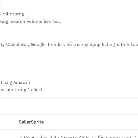
)
 thị trường.
ing, search volume liên tục.
ility Calculator, Google Trends… hỗ trợ xây dựng listing & tính to
n trang Amazon
 tác trong 1 click!
SellerSprite
✅ Có + richer data (reverse ASIN, traffic comparison…)