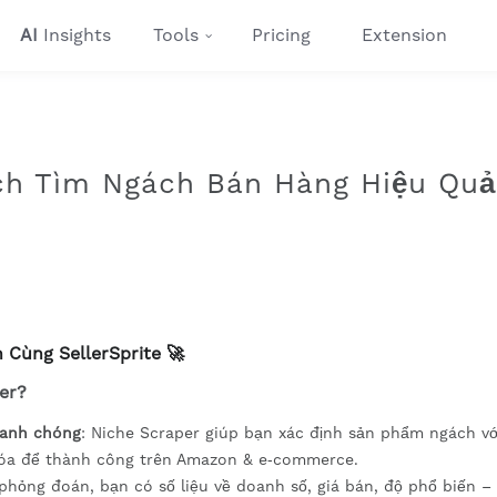
AI
Insights
Tools
Pricing
Extension
ách Tìm Ngách Bán Hàng Hiệu Quả
 Cùng SellerSprite 🚀
ger?
hanh chóng
: Niche Scraper giúp bạn xác định sản phẩm ngách với
hóa để thành công trên Amazon & e‑commerce.
 phỏng đoán, bạn có số liệu về doanh số, giá bán, độ phổ biến –