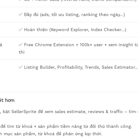
✅ Đầy đủ (ads, tối ưu listing, ranking theo ngày…)
✅ Hoàn thiện (Keyword Explorer, Index Checker…)
ả
✅ Free Chrome Extension + 100k+ user + xem insight t
thì
✅ Listing Builder, Profitability, Trends, Sales Estimator
ốt hơn
, bật SellerSprite để xem sales estimate, reviews & traffic – tìm
 để tìm từ khoá + sản phẩm tiềm năng từ đối thủ thành công.
nh mục sản phẩm, từ khoá để phản ứng kịp thời.