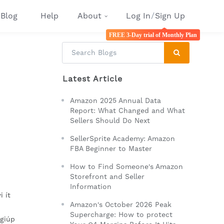
Blog
Help
About
Log In
/
Sign Up
FREE 3-Day trial of Monthly Plan
Latest Article
Amazon 2025 Annual Data
Report: What Changed and What
Sellers Should Do Next
SellerSprite Academy: Amazon
FBA Beginner to Master
How to Find Someone's Amazon
Storefront and Seller
Information
 ít
Amazon's October 2026 Peak
Supercharge: How to protect
 giúp