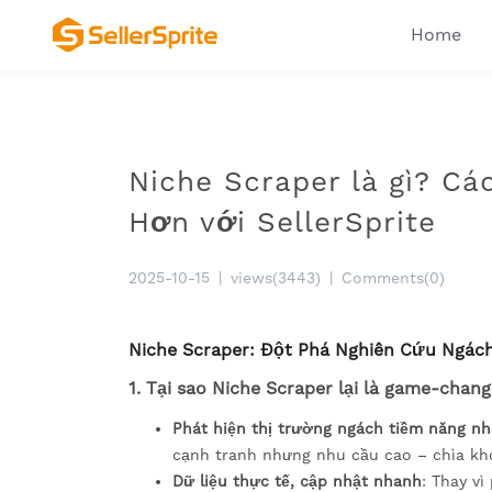
Home
Niche Scraper là gì? C
Hơn với SellerSprite
2025-10-15
|
views(3443)
|
Comments(0)
Niche Scraper: Đột Phá Nghiên Cứu Ngách
1. Tại sao Niche Scraper lại là game-chan
Phát hiện thị trường ngách tiềm năng n
cạnh tranh nhưng nhu cầu cao – chìa k
Dữ liệu thực tế, cập nhật nhanh
: Thay vì