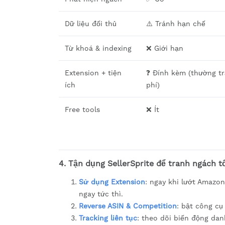
Dữ liệu đối thủ
⚠️ Tránh hạn chế
Từ khoá & indexing
❌ Giới hạn
Extension + tiện
❓ Đính kèm (thường tr
ích
phí)
Free tools
❌ Ít
4. Tận dụng SellerSprite để tranh ngách t
Sử dụng Extension
: ngay khi lướt Amazon
ngay tức thì.
Reverse ASIN & Competition
: bật công cụ
Tracking liên tục
: theo dõi biến động da