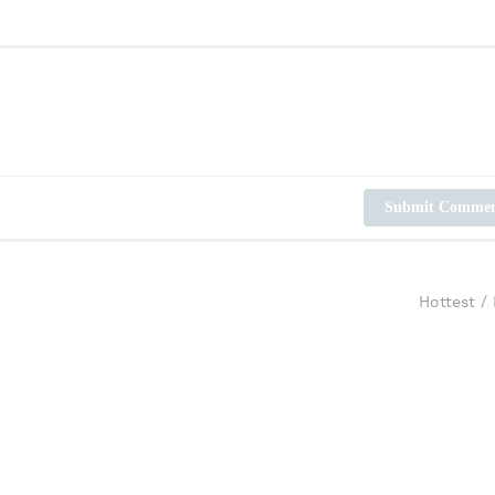
Submit Comme
Hottest
/