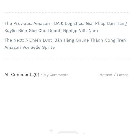
The Previous: Amazon FBA & Logistics: Giải Pháp Bán Hàng
Xuyên Biên Giới Cho Doanh Nghiệp Việt Nam
The Next: 5 Chiến Lược Bán Hàng Online Thành Công Trên
Amazon Với SellerSprite
All Comments(
0
)
Hottest
/
Latest
/
My Comments