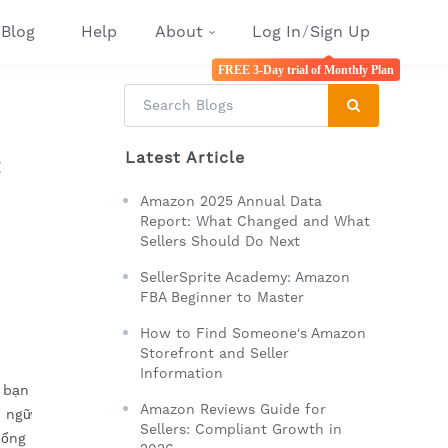
Blog
Help
About
Log In
/
Sign Up
FREE 3-Day trial of Monthly Plan
Latest Article
:
Amazon 2025 Annual Data
Report: What Changed and What
Sellers Should Do Next
SellerSprite Academy: Amazon
FBA Beginner to Master
How to Find Someone's Amazon
Storefront and Seller
Information
 bạn
Amazon Reviews Guide for
n ngữ
Sellers: Compliant Growth in
hổng