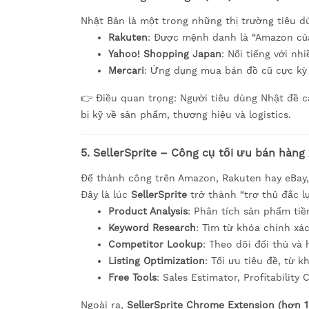
Nhật Bản là một trong những thị trường tiêu d
Rakuten
: Được mệnh danh là “Amazon của
Yahoo! Shopping Japan
: Nổi tiếng với nh
Mercari
: Ứng dụng mua bán đồ cũ cực kỳ 
👉 Điều quan trọng: Người tiêu dùng Nhật đề 
bị kỹ về sản phẩm, thương hiệu và logistics.
5. SellerSprite – Công cụ tối ưu bán hàng 
Để thành công trên Amazon, Rakuten hay eBay
Đây là lúc
SellerSprite
trở thành “trợ thủ đắc lự
Product Analysis
: Phân tích sản phẩm ti
Keyword Research
: Tìm từ khóa chính xác
Competitor Lookup
: Theo dõi đối thủ và 
Listing Optimization
: Tối ưu tiêu đề, từ 
Free Tools
: Sales Estimator, Profitability
Ngoài ra,
SellerSprite Chrome Extension (hơn 