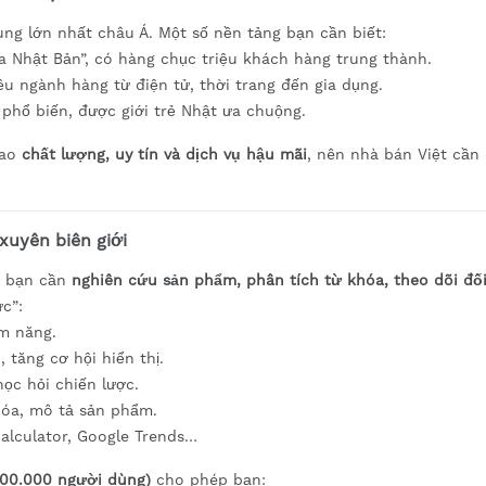
ùng lớn nhất châu Á. Một số nền tảng bạn cần biết:
 Nhật Bản”, có hàng chục triệu khách hàng trung thành.
iều ngành hàng từ điện tử, thời trang đến gia dụng.
phổ biến, được giới trẻ Nhật ưa chuộng.
cao
chất lượng, uy tín và dịch vụ hậu mãi
, nên nhà bán Việt cần
xuyên biên giới
, bạn cần
nghiên cứu sản phẩm, phân tích từ khóa, theo dõi đố
c”:
ềm năng.
, tăng cơ hội hiển thị.
học hỏi chiến lược.
khóa, mô tả sản phẩm.
 Calculator, Google Trends…
100.000 người dùng)
cho phép bạn: