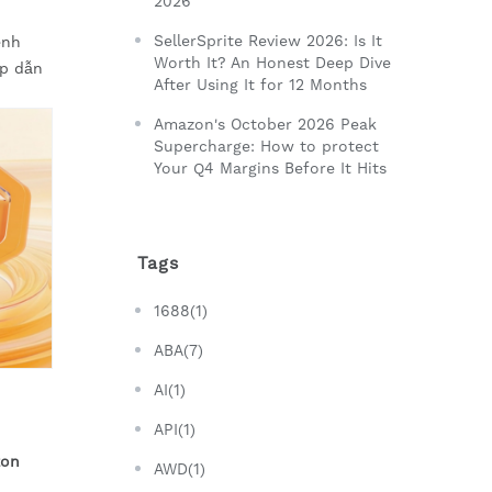
2026
SellerSprite Review 2026: Is It
ênh
Worth It? An Honest Deep Dive
ấp dẫn
After Using It for 12 Months
Amazon's October 2026 Peak
Supercharge: How to protect
Your Q4 Margins Before It Hits
Tags
1688(1)
ABA(7)
AI(1)
API(1)
on
AWD(1)