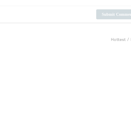
Submit Comme
Hottest
/