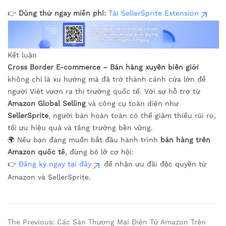
👉
Dùng thử ngay miễn phí:
Tải SellerSprite Extension
Kết luận
Cross Border E-commerce – Bán hàng xuyên biên giới
không chỉ là xu hướng mà đã trở thành cánh cửa lớn để
người Việt vươn ra thị trường quốc tế. Với sự hỗ trợ từ
Amazon Global Selling
và công cụ toàn diện như
SellerSprite
, người bán hoàn toàn có thể giảm thiểu rủi ro,
tối ưu hiệu quả và tăng trưởng bền vững.
🌍 Nếu bạn đang muốn bắt đầu hành trình
bán hàng trên
Amazon quốc tế
, đừng bỏ lỡ cơ hội:
👉
Đăng ký ngay tại đây
để nhận ưu đãi độc quyền từ
Amazon và SellerSprite.
The Previous: Các Sàn Thương Mại Điện Tử Amazon Trên