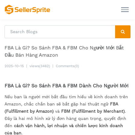
FBA Là Gì? So Sánh FBA & FBM Cho Người Mới Bắt
Đầu Bán Hàng Amazon
2025-10-15
|
views(3462)
|
Comments(0)
FBA Là Gì? So Sánh FBA & FBM Dành Cho Người Mới
Nếu bạn là người mới bắt đầu tìm hiểu về kinh doanh trên
Amazon, chắc chắn bạn sẽ bắt gặp hai thuật ngữ
FBA
(Fulfillment by Amazon)
và
FBM (Fulfillment by Merchant)
.
Đây là hai mô hình xử lý đơn hàng quan trọng, quyết định
đến
cách vận hành, lợi nhuận và chiến lược kinh doanh
của bạn
.