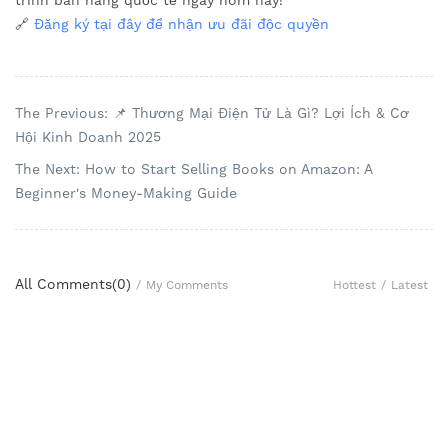
trình bán hàng quốc tế ngay hôm nay!
🔗
Đăng ký tại đây để nhận ưu đãi độc quyền
The Previous: 📌 Thương Mại Điện Tử Là Gì? Lợi Ích & Cơ
Hội Kinh Doanh 2025
The Next: How to Start Selling Books on Amazon: A
Beginner's Money-Making Guide
All Comments(
0
)
Hottest
/
Latest
/
My Comments