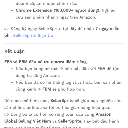
doanh số, lợi nhuận chính xác.
Chrome Extension (100,000+ người dùng):
Nghiên
cứu sản phẩm nhanh ngay trên Amazon.
👉 Đăng ký ngay SellerSprite tại đây để nhận
7 ngày miễn
phí
:
SellerSprite Sign Up
Kết Luận
FBA và FBM đều có ưu nhược điểm riêng.
Nếu bạn là người mới → nên bắt đầu với
FBA
để tận
dụng hạ tầng Amazon.
Nếu bạn đã có hệ thống logistics hoặc bán sản phẩm
cồng kềnh →
FBM
sẽ phù hợp hơn.
Dù chọn mô hình nào,
SellerSprite
sẽ giúp bạn nghiên cứu
sản phẩm, từ khóa và tối ưu hóa gian hàng hiệu quả.
👉 Đừng bỏ lỡ cơ hội mở rộng toàn cầu cùng
Amazon
Global Selling Việt Nam
và
SellerSprite
. Hãy bắt đầu hành