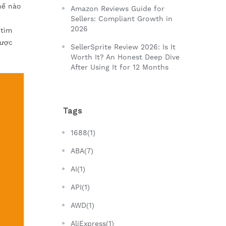
hế nào
Amazon Reviews Guide for
Sellers: Compliant Growth in
2026
 tìm
lược
SellerSprite Review 2026: Is It
Worth It? An Honest Deep Dive
After Using It for 12 Months
Tags
1688(1)
ABA(7)
AI(1)
API(1)
AWD(1)
AliExpress(1)