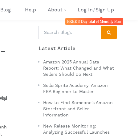
Blog
Help
About
Log In
/
Sign Up
FREE 3-Day trial of Monthly Plan
Latest Article
 –
Amazon 2025 Annual Data
Report: What Changed and What
Sellers Should Do Next
SellerSprite Academy: Amazon
FBA Beginner to Master
Mại
How to Find Someone's Amazon
Storefront and Seller
Information
New Release Monitoring:
anh
Analyzing Successful Launches
t